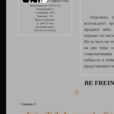
Зарегистрирован
: 2015-01-24
Приглашений:
0
Сообщений:
2014
Отдельно, та
Уважение:
+35
Провел на форуме:
используют пр
11 дней 23 часа
Последний визит:
предмет либо 
2025-04-18 23:44:50
черпает из нег
Из-за чего на 
на два типа: 
современными 
гибкость и тай
представляют п
BE FREI
0
Страница:
1