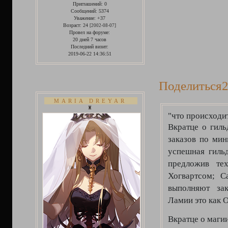
Приглашений:
0
Сообщений:
5374
Уважение:
+37
Возраст:
24
[2002-08-07]
Провел на форуме:
20 дней 7 часов
Последний визит:
2019-06-22 14:36:51
Поделиться
2
MARIA DREYAR
♜
"что происходит
Вкратце о гиль
заказов по мин
успешная гильд
предложив те
Хогвартсом; 
выполняют зак
Ламии это как
Вкратце о маги