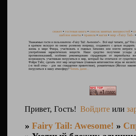
сюжет
•
гостевая книга
•
список занятых внешностей
•
с
шаблон анкеты
•
правила
•
магия
•
мир «Fairy Tail»
Уважаемые гости и пользователи «Fairy Tail: Awesome!». Всё ещё читаете, да? Что 
в кратком экскурсе по оному ролевому поприщу, созданного с целью подарить
жизнь в мире Фиора, участвовать в главных баталиях или плести интриги з
употребления наркотических веществ. Наше средство получение услады
противопоказаний, особенно рекомендовано страдающим от переизбытка в
возможность участникам погрузиться в мир, который бы отличался от существ
Фэйри Тэйл; сделать этот мир загадочным (главным антагонистом игры не являетс
(«я твой отец» - для нас стандартное приветствие), романтичным (Желлал након
погрузиться в нашу атмосферу?
Читать далее...
Привет, Гость!
Войдите
или
за
»
Fairy Tail: Awesome!
»
Сп