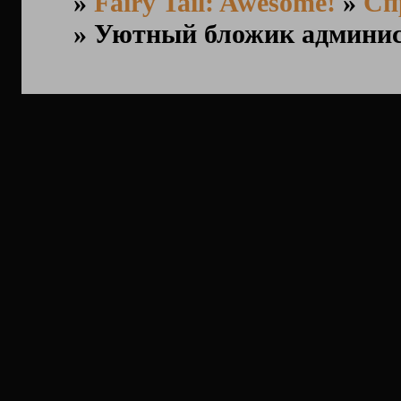
»
Fairy Tail: Awesome!
»
Сп
»
Уютный бложик админи