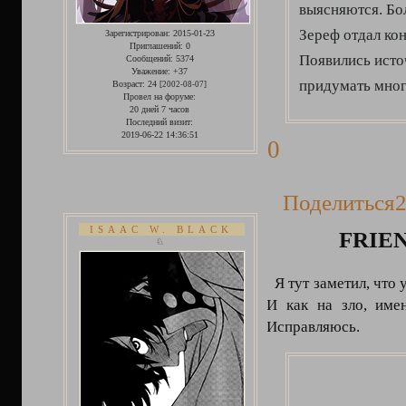
выясняются. Бол
Зереф отдал ко
Зарегистрирован
: 2015-01-23
Приглашений:
0
Появились исто
Сообщений:
5374
Уважение:
+37
придумать мног
Возраст:
24
[2002-08-07]
Провел на форуме:
20 дней 7 часов
Последний визит:
2019-06-22 14:36:51
0
Поделиться
2
ISAAC W. BLACK
FRIE
♘
Я тут заметил, что 
И как на зло, име
Исправляюсь.