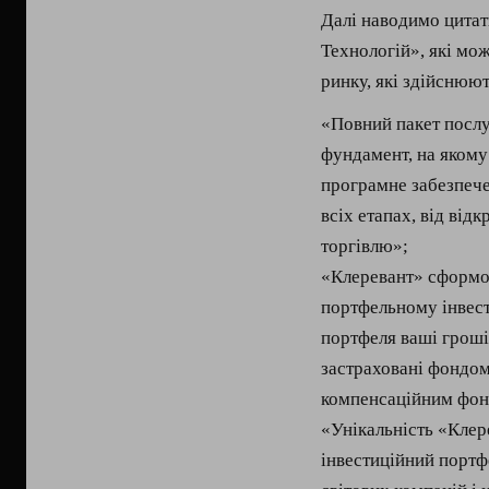
Далі наводимо цитат
Технологій», які мо
ринку, які здійснюют
«Повний пакет послу
фундамент, на якому 
програмне забезпечен
всіх етапах, від від
торгівлю»;
«Клеревант» сформо
портфельному інвест
портфеля ваші гроші
застраховані фондом
компенсаційним фо
«Унікальність «Клере
інвестиційний портф