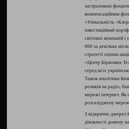
застраховані фондом
компенсаційним фо
«Унікальність «Клере
інвестиційний портф
світових компаній і 
000 за декілька міся
стратегії оцінки акці
«Центр Біржових Тех
серед всіх українсь
Також аналітики Комі
роликів на радіо, ба
мережі інтернет. Як 
розгалуджену мережу
З відкритих джерел 
діяльності домену н