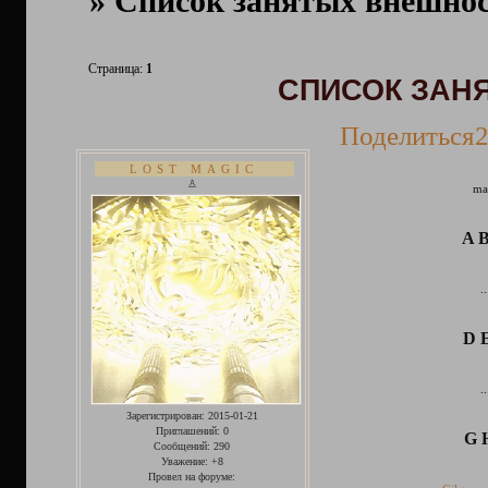
»
Список занятых внешно
Страница:
1
СПИСОК ЗАН
Поделиться
2
LOST MAGIC
♙
ma
A 
..
D 
..
Зарегистрирован
: 2015-01-21
Приглашений:
0
G 
Сообщений:
290
Уважение:
+8
Провел на форуме: