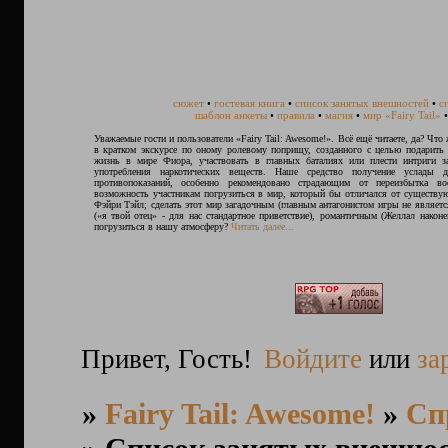
сюжет
•
гостевая книга
•
список занятых внешностей
•
с
шаблон анкеты
•
правила
•
магия
•
мир «Fairy Tail»
Уважаемые гости и пользователи «Fairy Tail: Awesome!». Всё ещё читаете, да? Что 
в кратком экскурсе по оному ролевому поприщу, созданного с целью подарить
жизнь в мире Фиора, участвовать в главных баталиях или плести интриги з
употребления наркотических веществ. Наше средство получение услады
противопоказаний, особенно рекомендовано страдающим от переизбытка в
возможность участникам погрузиться в мир, который бы отличался от существ
Фэйри Тэйл; сделать этот мир загадочным (главным антагонистом игры не являетс
(«я твой отец» - для нас стандартное приветствие), романтичным (Желлал након
погрузиться в нашу атмосферу?
Читать далее...
Привет, Гость!
Войдите
или
за
»
Fairy Tail: Awesome!
»
Сп