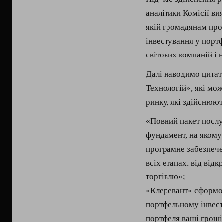
аналітики Комісії в
якій громадянам про
інвестування у порт
світових компаній і 
Далі наводимо цитат
Технологій», які мо
ринку, які здійснюют
«Повний пакет послу
фундамент, на якому 
програмне забезпечен
всіх етапах, від від
торгівлю»;
«Клеревант» сформо
портфельному інвест
портфеля ваші гроші