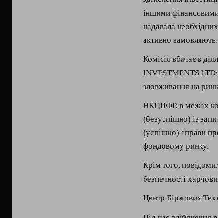
іншими фінансовими 
надавала необхідних
активно замовляють.
Комісія вбачає в дія
INVESTMENTS LTD» т
зловживання на ринк
НКЦПФР, в межах комп
(безуспішно) із зап
(успішно) справи пр
фондовому ринку.
Крім того, повідоми
безпечності харчови
Центр Біржових Тех
Під час здійснення 