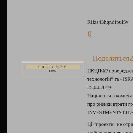
RHzs43hgndIpuiSy
0
Поделиться
2
CRAIGMAF
НКЦПФР попереджає 
Гость
технологій” та «I
25.04.2019
Національна комісія
про ризики втрати г
INVESTMENTS LTD»
Ці “проекти” не отри
здійснення інвестиці