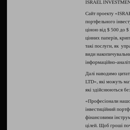
ISRAEL INVESTMEN
Сайт проекту «ISR
портфельного інвесту
ціною від $ 500 до $
цінних паперів, крип
такі послуги, як упр
види накопичувальних
інформаційно-аналіт
Далі наводимо цита
LTD», які можуть ма
які здійснюються без
«Професіонали нашої
інвестиційний портф
фінансовими інстру
цілей. Щоб гроші по