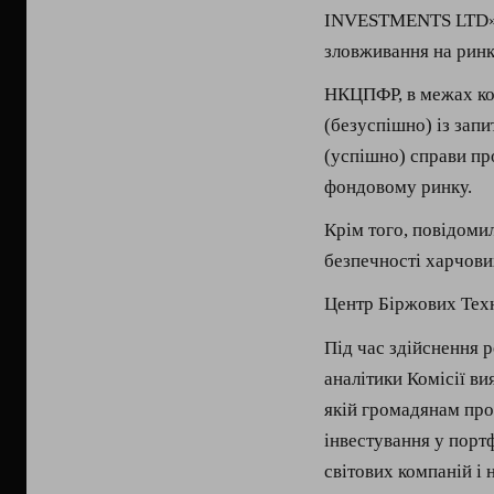
INVESTMENTS LTD» т
зловживання на ринк
НКЦПФР, в межах комп
(безуспішно) із зап
(успішно) справи пр
фондовому ринку.
Крім того, повідоми
безпечності харчови
Центр Біржових Тех
Під час здійснення 
аналітики Комісії в
якій громадянам про
інвестування у порт
світових компаній і 