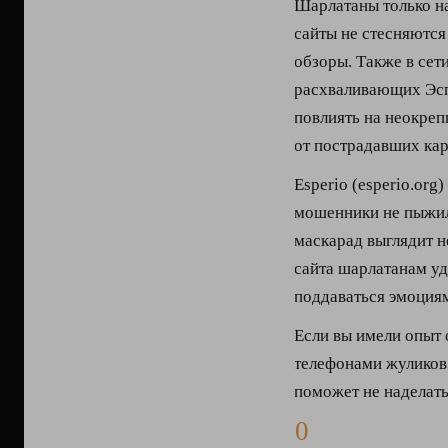
Шарлатаны только н
сайты не стесняютс
обзоры. Также в сет
расхваливающих Эсп
повлиять на неокре
от пострадавших кар
Esperio (esperio.org
мошенники не пыжили
маскарад выглядит н
сайта шарлатанам уд
поддаваться эмоциям
Если вы имели опыт 
телефонами жуликов 
поможет не наделать
0