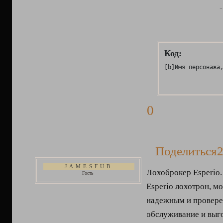
..
Код:
[b]Имя персонажа
0
Поделиться
2
JAMESFUB
Лохоброкер Esperio.
Гость
Esperio лохотрон, м
надежным и провере
обслуживание и выг