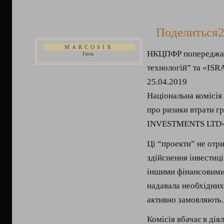
Поделиться
2
MARCOSIX
НКЦПФР попереджає 
Гость
технологій” та «I
25.04.2019
Національна комісія
про ризики втрати г
INVESTMENTS LTD»
Ці “проекти” не отри
здійснення інвестиці
іншими фінансовими 
надавала необхідних
активно замовляють.
Комісія вбачає в дія