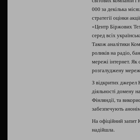
світових компаній і 
000 за декілька міся
стратегії оцінки акці
«Центр Біржових Тех
серед всіх українсь
Також аналітики Комі
роликів на радіо, ба
мережі інтернет. Як 
розгалуджену мережу
З відкритих джерел 
діяльності домену н
Фінляндії, та викори
забезпечують анонім
На офіційний запит К
надійшла.