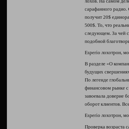
лохов. На самом дел
сарафанного радио. 
получит 20$ единора
500$. То, что реальн
следующем. За чей 
подобной благотвори
Esperio лохотрон, м
В разделе «О компа
будущих свершениях
По легенде глобальн
финансовом рынке с 
завоевала доверие б
оборот клиентов. Все
Esperio лохотрон, м
Проверка возраста с