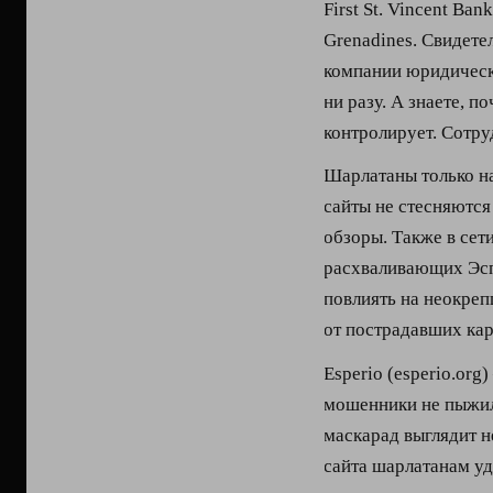
First St. Vincent Ban
Grenadines. Свидетел
компании юридическ
ни разу. А знаете, 
контролирует. Сотр
Шарлатаны только н
сайты не стесняютс
обзоры. Также в сет
расхваливающих Эсп
повлиять на неокре
от пострадавших кар
Esperio (esperio.org
мошенники не пыжили
маскарад выглядит н
сайта шарлатанам уд