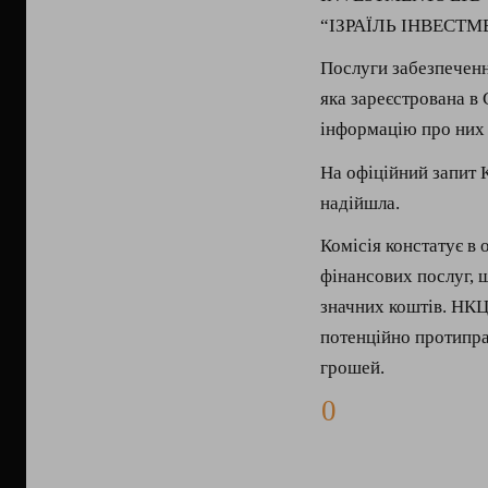
“ІЗРАЇЛЬ ІНВЕСТМЕ
Послуги забезпечен
яка зареєстрована в
інформацію про них 
На офіційний запит К
надійшла.
Комісія констатує в
фінансових послуг, 
значних коштів. НКЦ
потенційно протипра
грошей.
0