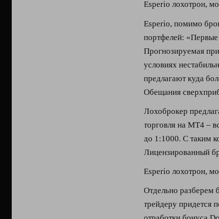
Esperio лохотрон, м
Esperio, помимо бро
портфелей: «Первые
Прогнозируемая приб
условиях нестабиль
предлагают куда бол
Обещания сверхприб
Лохоброкер предлага
торговля на МТ4 – в
до 1:1000. С таким 
Лицензированный бр
Esperio лохотрон, м
Отдельно разберем 
трейдеру придется 
отработки бонуса Do