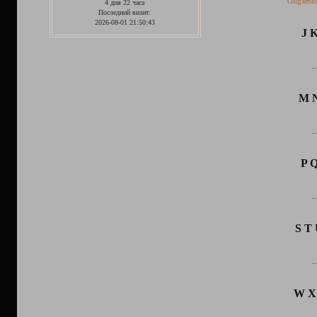
Gilgames
4 дня 22 часа
Последний визит:
2026-08-01 21:50:43
J 
..
M 
..
P 
..
S T
..
W X