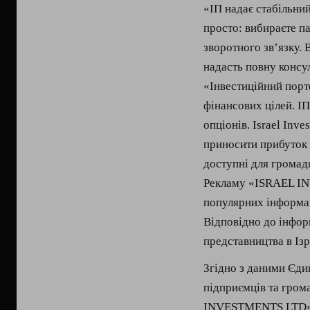
«ІП надає стабільни
просто: вибираєте п
зворотного зв’язку. 
надасть повну консу
«Інвестиційний портф
фінансових цілей. ІП
опціонів. Israel Inve
приносити прибуток 
доступні для громад
Рекламу «ISRAEL IN
популярних інформац
Відповідно до інфо
представництва в Ізра
Згідно з даними Єди
підприємців та гро
INVESTMENTS LTD» в