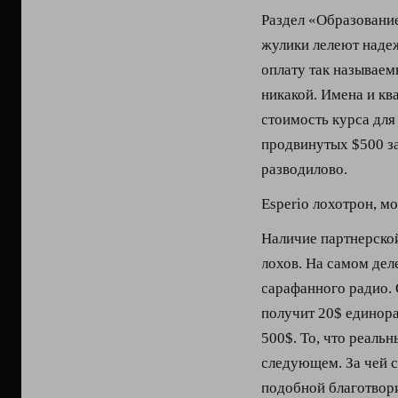
Раздел «Образование
жулики лелеют надеж
оплату так называе
никакой. Имена и к
стоимость курса для
продвинутых $500 за
разводилово.
Esperio лохотрон, м
Наличие партнерско
лохов. На самом дел
сарафанного радио. 
получит 20$ единора
500$. То, что реальн
следующем. За чей 
подобной благотвори